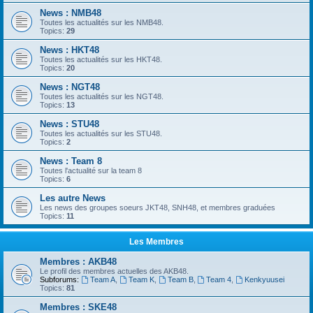
News : NMB48
Toutes les actualités sur les NMB48.
Topics:
29
News : HKT48
Toutes les actualités sur les HKT48.
Topics:
20
News : NGT48
Toutes les actualités sur les NGT48.
Topics:
13
News : STU48
Toutes les actualités sur les STU48.
Topics:
2
News : Team 8
Toutes l'actualité sur la team 8
Topics:
6
Les autre News
Les news des groupes soeurs JKT48, SNH48, et membres graduées
Topics:
11
Les Membres
Membres : AKB48
Le profil des membres actuelles des AKB48.
Subforums:
Team A
,
Team K
,
Team B
,
Team 4
,
Kenkyuusei
Topics:
81
Membres : SKE48