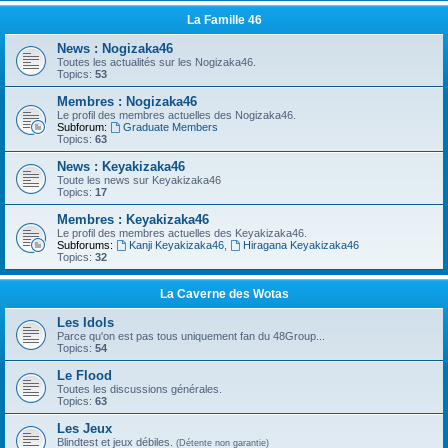
La Famille 46
News : Nogizaka46
Toutes les actualités sur les Nogizaka46.
Topics:
53
Membres : Nogizaka46
Le profil des membres actuelles des Nogizaka46.
Subforum:
Graduate Members
Topics:
63
News : Keyakizaka46
Toute les news sur Keyakizaka46
Topics:
17
Membres : Keyakizaka46
Le profil des membres actuelles des Keyakizaka46.
Subforums:
Kanji Keyakizaka46
,
Hiragana Keyakizaka46
Topics:
32
La Caverne des Wotas
Les Idols
Parce qu'on est pas tous uniquement fan du 48Group...
Topics:
54
Le Flood
Toutes les discussions générales.
Topics:
63
Les Jeux
Blindtest et jeux débiles.
(Détente non garantie)