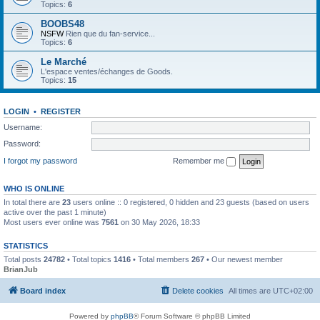
Topics:
6
BOOBS48
NSFW
Rien que du fan-service...
Topics:
6
Le Marché
L'espace ventes/échanges de Goods.
Topics:
15
LOGIN
•
REGISTER
Username:
Password:
I forgot my password
Remember me
WHO IS ONLINE
In total there are
23
users online :: 0 registered, 0 hidden and 23 guests (based on users
active over the past 1 minute)
Most users ever online was
7561
on 30 May 2026, 18:33
STATISTICS
Total posts
24782
• Total topics
1416
• Total members
267
• Our newest member
BrianJub
Board index
Delete cookies
All times are
UTC+02:00
Powered by
phpBB
® Forum Software © phpBB Limited