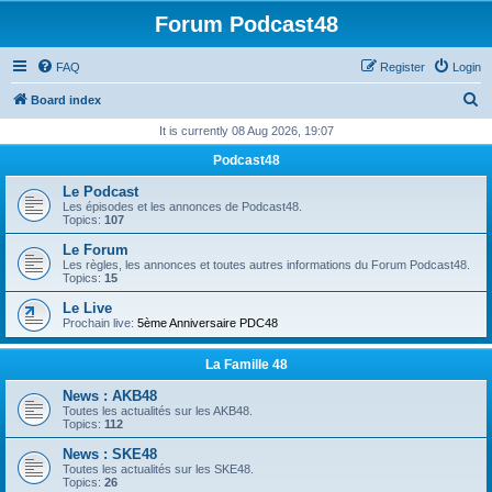
Forum Podcast48
FAQ
Register
Login
S
Board index
e
It is currently 08 Aug 2026, 19:07
a
Podcast48
r
Le Podcast
c
Les épisodes et les annonces de Podcast48.
Topics:
107
h
Le Forum
Les règles, les annonces et toutes autres informations du Forum Podcast48.
Topics:
15
Le Live
Prochain live:
5ème Anniversaire PDC48
La Famille 48
News : AKB48
Toutes les actualités sur les AKB48.
Topics:
112
News : SKE48
Toutes les actualités sur les SKE48.
Topics:
26