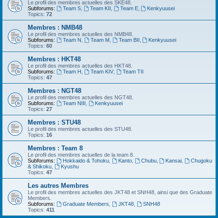
Le profil des membres actuelles des SKE48.
Subforums:
Team S
,
Team KII
,
Team E
,
Kenkyuusei
Topics:
72
Membres : NMB48
Le profil des membres actuelles des NMB48.
Subforums:
Team N
,
Team M
,
Team BII
,
Kenkyuusei
Topics:
60
Membres : HKT48
Le profil des membres actuelles des HKT48.
Subforums:
Team H
,
Team KIV
,
Team TII
Topics:
47
Membres : NGT48
Le profil des membres actuelles des NGT48.
Subforums:
Team NIII
,
Kenkyuusei
Topics:
27
Membres : STU48
Le profil des membres actuelles des STU48.
Topics:
16
Membres : Team 8
Le profil des membres actuelles de la team 8.
Subforums:
Hokkaido & Tohoku
,
Kanto
,
Chubu
,
Kansai
,
Chugoku
& Shikoku
,
Kyushu
Topics:
47
Les autres Membres
Le profil des membres actuelles des JKT48 et SNH48, ainsi que des Graduate
Members.
Subforums:
Graduate Members
,
JKT48
,
SNH48
Topics:
411